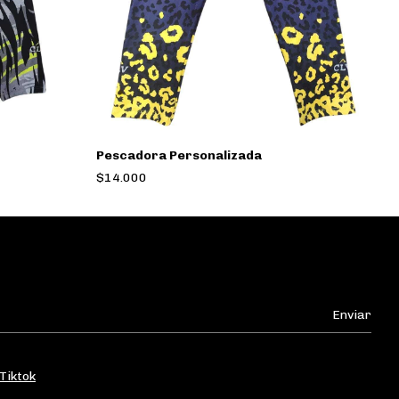
Pescadora Personalizada
P
$14.000
$
Tiktok