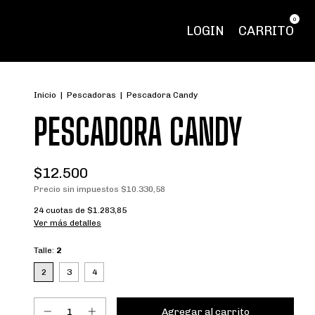
0
LOGIN
CARRITO
Inicio
|
Pescadoras
|
Pescadora Candy
PESCADORA CANDY
$12.500
Precio sin impuestos
$10.330,58
24
cuotas de
$1.283,85
Ver más detalles
Talle:
2
2
3
4