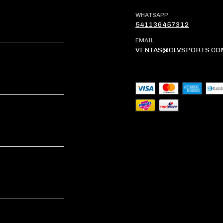
WHATSAPP
541136457312
EMAIL
VENTAS@CLVSPORTS.CO