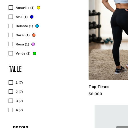
Amarillo (1)
Azul (1)
Celeste (1)
Coral (1)
Rosa (1)
Verde (1)
TALLE
1 (7)
Top Tiras
2 (7)
$9.000
3 (7)
4 (7)