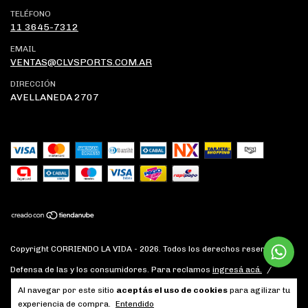
TELÉFONO
11 3645-7312
EMAIL
VENTAS@CLVSPORTS.COM.AR
DIRECCIÓN
AVELLANEDA 2707
Copyright CORRIENDO LA VIDA - 2026. Todos los derechos reservados.
Defensa de las y los consumidores. Para reclamos
ingresá acá.
/
Botón de arrepentimiento
Al navegar por este sitio
aceptás el uso de cookies
para agilizar tu
experiencia de compra.
Entendido