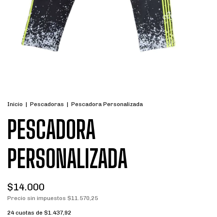
Inicio
|
Pescadoras
|
Pescadora Personalizada
PESCADORA
PERSONALIZADA
$14.000
Precio sin impuestos
$11.570,25
24
cuotas de
$1.437,92