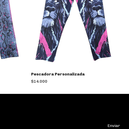
Pescadora Personalizada
P
$14.000
$