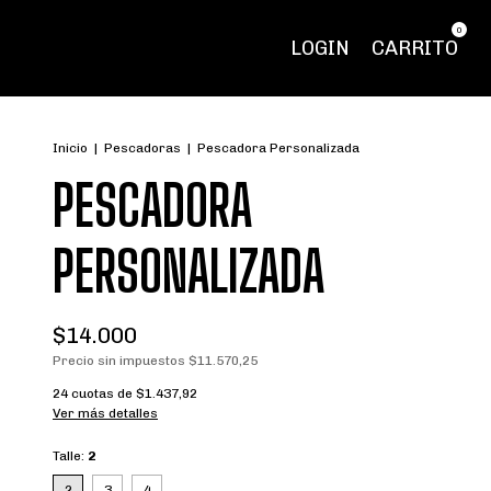
0
LOGIN
CARRITO
Inicio
|
Pescadoras
|
Pescadora Personalizada
PESCADORA
PERSONALIZADA
$14.000
Precio sin impuestos
$11.570,25
24
cuotas de
$1.437,92
Ver más detalles
Talle:
2
2
3
4